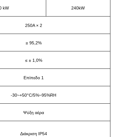
0 kW
240kW
250A × 2
≥ 95,2%
≤ ± 1,0%
Επίπεδο 1
-30~+50°C/5%~95%RH
Ψύξη αέρα
Διάκριση IP54