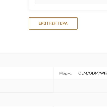
ΕΡΏΤΗΣΗ ΤΏΡΑ
Μάρκα:
OEM/ODM/White