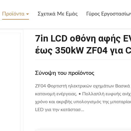
>
7in LCD Οθόνη Αφής EV DC Ταχεία Φόρτιση 20kW Έως 350kW ZF
Προϊόντα
Σχετικά Με Εμάς
Γύρος Εργοστασίω
7in LCD οθόνη αφής E
έως 350kW ZF04 για
Σύνοψη του προϊόντος
ZF04 Φορτιστή ηλεκτρικών οχημάτων Βασικά 
κατανομή ενέργειας. • Πολλαπλή ευφυής ανί
χρόνο και ακριβής υπολογισμός της μπαταρία
LED για την κατάστασ...