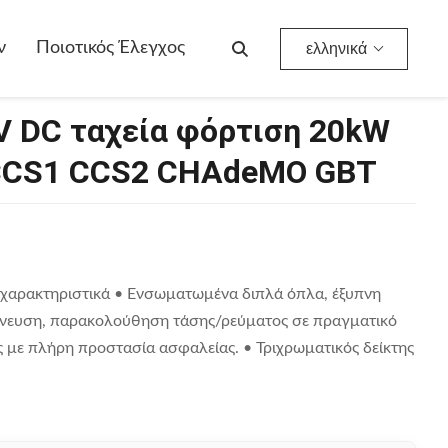
04 Για CCS1 CCS2 CHAdeMO GBT
ν
Ποιοτικός Έλεγχος
ελληνικά
V DC ταχεία φόρτιση 20kW
 CCS1 CCS2 CHAdeMO GBT
χαρακτηριστικά • Ενσωματωμένα διπλά όπλα, έξυπνη
χνευση, παρακολούθηση τάσης/ρεύματος σε πραγματικό
ς με πλήρη προστασία ασφαλείας. • Τριχρωματικός δείκτης