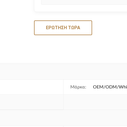
ΕΡΏΤΗΣΗ ΤΏΡΑ
Μάρκα:
OEM/ODM/White