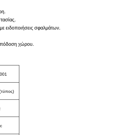
ρη.
τασίας.
 με ειδοποιήσεις σφαλμάτων.
 απόδοση χώρου.
001
(τύπος)
z
c