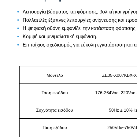
•
Λειτουργία βύσματος και φόρτισης, βολική και γρήγο
•
Πολλαπλές έξυπνες λειτουργίες ανίχνευσης και προσ
•
Η ψηφιακή οθόνη εμφανίζει την κατάσταση φόρτισης
•
Κομψή και μινιμαλιστική εμφάνιση.
•
Επιτοίχιος σχεδιασμός για εύκολη εγκατάσταση και
Μοντέλο
ZE05-X007KBX-X
Τάση εισόδου
176-264Vac; 220Vac 
Συχνότητα εισόδου
50Hz ± 10%H
Τάση εξόδου
250Vdc~750Vd