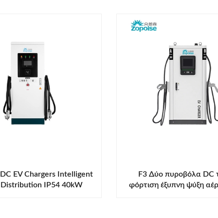
DC EV Chargers Intelligent
F3 Δύο πυροβόλα DC 
Distribution IP54 40kW
φόρτιση έξυπνη ψύξη αέ
60kW 80kW
για ηλεκτρικά οχήμ