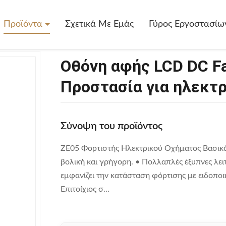
>
Οθόνη Αφής LCD DC Fast Charger 60KW IP55 Προστασία Για Ηλεκτ
Προϊόντα
Σχετικά Με Εμάς
Γύρος Εργοστασίω
Οθόνη αφής LCD DC Fa
Προστασία για ηλεκτ
Σύνοψη του προϊόντος
ZE05 Φορτιστής Ηλεκτρικού Οχήματος Βασικά 
βολική και γρήγορη. • Πολλαπλές έξυπνες λει
εμφανίζει την κατάσταση φόρτισης με ειδοποι
Επιτοίχιος σ...