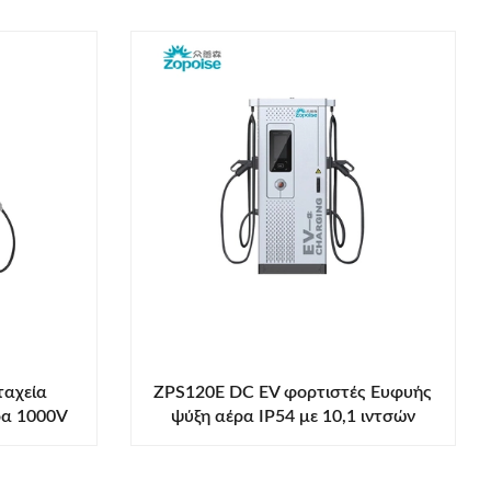
ταχεία
ZPS120E DC EV φορτιστές Ευφυής
ρα 1000V
ψύξη αέρα IP54 με 10,1 ιντσών
ατα
οθόνη αφής