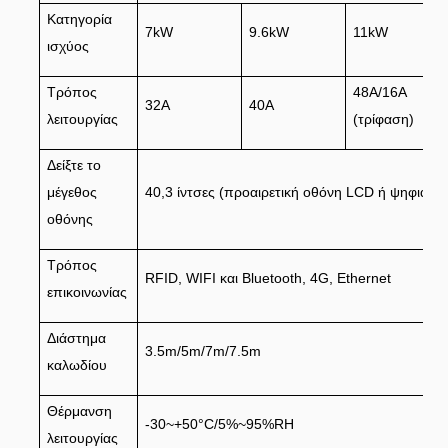
Κατηγορία
7kW
9.6kW
11kW
ισχύος
Τρόπος
48A/16A
32Α
40Α
λειτουργίας
(τρίφαση)
Δείξτε το
μέγεθος
40,3 ίντσες (προαιρετική οθόνη LCD ή ψηφιακή
οθόνης
Τρόπος
RFID, WIFI και Bluetooth, 4G, Ethernet
επικοινωνίας
Διάστημα
3.5m/5m/7m/7.5m
καλωδίου
Θέρμανση
-30~+50°C/5%~95%RH
λειτουργίας