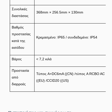
Συνολικές
368mm × 256.5mm × 130mm
διαστάσεις
Βαθμός
προστασίας
Κρεμασμένο: IP65 / συνδεδεμένο: IP54
κατά της
εισόδου
Βάρος
< 7,2 κιλά
Προστασία
Τύπος A+DC6mA ((CN) /τύπος A RCBO AC 30
από
((EU) /CCID20 ((US)
διαρροές