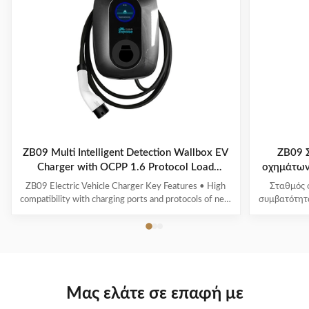
ZB09 Multi Intelligent Detection Wallbox EV
ZB09 
Charger with OCPP 1.6 Protocol Load
οχημάτων
Balancing System
ZB09 Electric Vehicle Charger Key Features • High
Σταθμός 
compatibility with charging ports and protocols of new
συμβατότητ
energy vehicles • Multiple intelligent detection, real-
ρύθμιση 
time voltage/current monitoring and precise battery
φορτίου και
calculation with full safety protection • 3-inch round
Πιστοπο
screen displays standby, charging...
τ
Μας ελάτε σε επαφή με