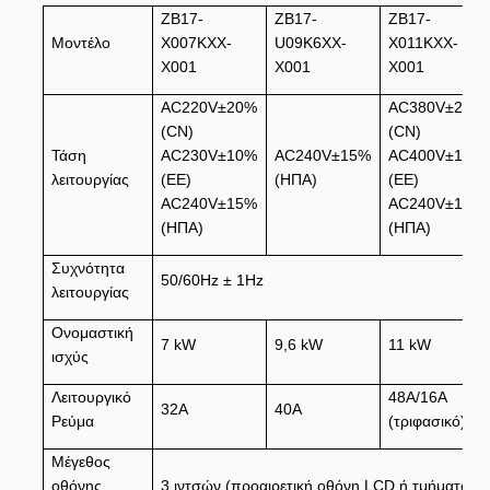
ZB17-
ZB17-
ZB17-
Μοντέλο
X007KXX-
U09K6XX-
X011KXX-
X001
X001
X001
AC220V±20%
AC380V±20%
(CN)
(CN)
Τάση
AC230V±10%
AC240V±15%
AC400V±10%
λειτουργίας
(ΕΕ)
(ΗΠΑ)
(ΕΕ)
AC240V±15%
AC240V±15%
(ΗΠΑ)
(ΗΠΑ)
Συχνότητα
50/60Hz ± 1Hz
λειτουργίας
Ονομαστική
7 kW
9,6 kW
11 kW
ισχύς
Λειτουργικό
48A/16A
32Α
40Α
Ρεύμα
(τριφασικό)
Μέγεθος
οθόνης
3 ιντσών (προαιρετική οθόνη LCD ή τμήματος)