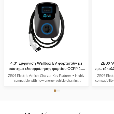
4.3" Εμφάνιση Wallbox EV φορτιστών με
ZB09 W
σύστημα εξισορρόπησης φορτίου OCPP 1.6
πρωτόκολ
Πρωτόκολλο ZB04
ZB04 Electric Vehicle Charger Key Features • Highly
ZB09 Electr
compatible with new energy vehicle charging
compatibility
interfaces and protocols • Multi-intelligent detection
energy vehic
with real-time voltage/current monitoring and precise
time voltag
power calculation • Comprehensive safety protection
calculation 
systems • 4.3" display showing real-time ...
scr