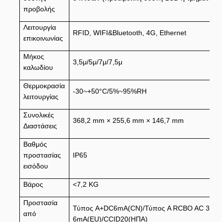
προβολής
Λειτουργία
RFID, WIFI&Bluetooth, 4G, Ethernet
επικοινωνίας
Μήκος
3,5μ/5μ/7μ/7,5μ
καλωδίου
Θερμοκρασία
-30~+50°C/5%~95%RH
λειτουργίας
Συνολικές
368,2 mm × 255,6 mm × 146,7 mm
Διαστάσεις
Βαθμός
προστασίας
IP65
εισόδου
Βάρος
<7,2 KG
Προστασία
Τύπος A+DC6mA(CN)/Τύπος A RCBO AC 30mA
από
6mA(EU)/CCID20(ΗΠΑ)