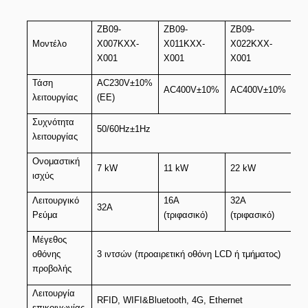
ZB09-
ZB09-
ZB09-
Μοντέλο
X007KXX-
X011KXX-
X022KXX-
X001
X001
X001
Τάση
AC230V±10%
AC400V±10%
AC400V±10%
λειτουργίας
(ΕΕ)
Συχνότητα
50/60Hz±1Hz
λειτουργίας
Ονομαστική
7 kW
11 kW
22 kW
ισχύς
Λειτουργικό
16A
32A
32Α
Ρεύμα
(τριφασικό)
(τριφασικό)
Μέγεθος
οθόνης
3 ιντσών (προαιρετική οθόνη LCD ή τμήματος)
προβολής
Λειτουργία
RFID, WIFI&Bluetooth, 4G, Ethernet
επικοινωνίας