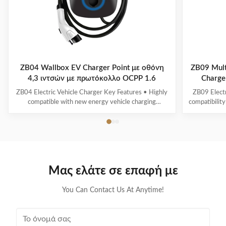
ZB04 Wallbox EV Charger Point με οθόνη
ZB09 Multi
4,3 ιντσών με πρωτόκολλο OCPP 1.6
Charge
ZB04 Electric Vehicle Charger Key Features • Highly
ZB09 Electr
compatible with new energy vehicle charging
compatibility
interfaces and protocols• Multi-intelligent detection
energy vehic
with real-time voltage/current monitoring and precise
time voltag
power calculation• Comprehensive safety protection
calculation 
systems• 4.3" display showing real-time ...
scr
Μας ελάτε σε επαφή με
You Can Contact Us At Anytime!