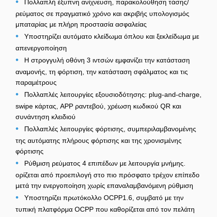
•
Πολλαπλή έξυπνη ανίχνευση, παρακολούθηση τάσης/
ρεύματος σε πραγματικό χρόνο και ακριβής υπολογισμός
μπαταρίας με πλήρη προστασία ασφαλείας
•
Υποστηρίζει αυτόματο κλείδωμα όπλου και ξεκλείδωμα με
απενεργοποίηση
•
Η στρογγυλή οθόνη 3 ιντσών εμφανίζει την κατάσταση
αναμονής, τη φόρτιση, την κατάσταση σφάλματος και τις
παραμέτρους
•
Πολλαπλές λειτουργίες εξουσιοδότησης: plug-and-charge,
swipe κάρτας, APP ραντεβού, χρέωση κωδικού QR και
συνάντηση κλειδιού
•
Πολλαπλές λειτουργίες φόρτισης, συμπεριλαμβανομένης
της αυτόματης πλήρους φόρτισης και της χρονισμένης
φόρτισης
•
Ρύθμιση ρεύματος 4 επιπέδων με λειτουργία μνήμης.
ορίζεται από προεπιλογή στο πιο πρόσφατο τρέχον επίπεδο
μετά την ενεργοποίηση χωρίς επαναλαμβανόμενη ρύθμιση
•
Υποστηρίζει πρωτόκολλο OCPP1.6, συμβατό με την
τυπική πλατφόρμα OCPP που καθορίζεται από τον πελάτη