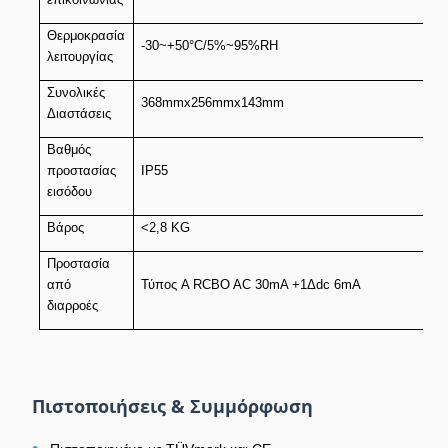
Θερμοκρασία
-30~+50°C/5%~95%RH
λειτουργίας
Συνολικές
368mmx256mmx143mm
Διαστάσεις
Βαθμός
προστασίας
IP55
εισόδου
Βάρος
<2,8 KG
Προστασία
από
Τύπος A RCBO AC 30mA +1Δdc 6mA
διαρροές
Πιστοποιήσεις & Συμμόρφωση