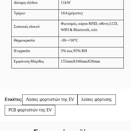
Δύναμη εξόδου
11kW
Τρέχων
16A (μέγιστο)
Φωτισμός, κάρτα RFID, οθόνη LCD,
Συσκευές υλικού
WIFI & Bluetooth, κλπ.
Θερμοκρασία
-30~+50
°C
Η υγρασία
5% έως 95% RH
Εμφάνιση Μέγεθος
155mmX160mmX30mm
Ετικέτες:
Λύσεις φορτιστών της EV
λύσεις φόρτισης
PCB φορτιστών της EV