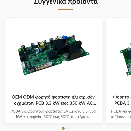
Συγγενικά προϊόντα
OEM ODM φορητό φορτιστή ηλεκτρικών
Φορητό 
οχημάτων PCB 3,3 kW έως 350 kW AC
PCBA 3
220V/380V
PCBA για φορητούς φορτιστές EV με ισχύ 3,3-350
PCBA για φ
kW, λειτουργία -30°C έως 50°C, συστήματα
με έξυπνη π
πολλαπλής προστασίας και 1-3 χρόνια εγγύηση.
και πολλαπλ
Υποστηρίζει όλα τα μεγάλα μοντέλα EV με ευκολία
-30°C