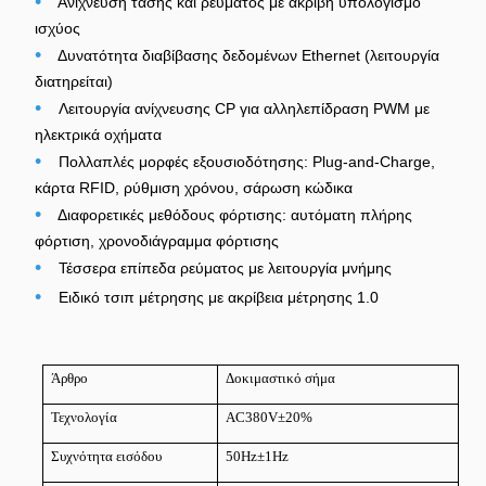
•
Ανίχνευση τάσης και ρεύματος με ακριβή υπολογισμό
ισχύος
•
Δυνατότητα διαβίβασης δεδομένων Ethernet (λειτουργία
διατηρείται)
•
Λειτουργία ανίχνευσης CP για αλληλεπίδραση PWM με
ηλεκτρικά οχήματα
•
Πολλαπλές μορφές εξουσιοδότησης: Plug-and-Charge,
κάρτα RFID, ρύθμιση χρόνου, σάρωση κώδικα
•
Διαφορετικές μεθόδους φόρτισης: αυτόματη πλήρης
φόρτιση, χρονοδιάγραμμα φόρτισης
•
Τέσσερα επίπεδα ρεύματος με λειτουργία μνήμης
•
Ειδικό τσιπ μέτρησης με ακρίβεια μέτρησης 1.0
Άρθρο
Δοκιμαστικό σήμα
Τεχνολογία
AC380V±20%
Συχνότητα εισόδου
50Hz±1Hz