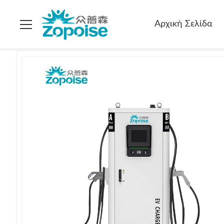
Σπίτι
>
προϊόντα
>
Συνεχή φορτιστές ηλεκτρικών οχημάτων
Αρχική Σελίδα