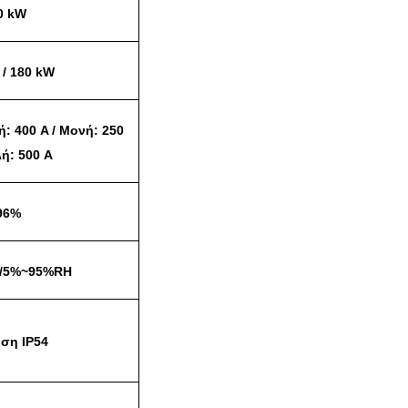
0 kW
 / 180 kW
ή: 400 A / Μονή: 250
λή: 500 A
96%
C/5%~95%RH
ιση IP54