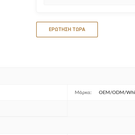
ΕΡΏΤΗΣΗ ΤΏΡΑ
Μάρκα:
OEM/ODM/White