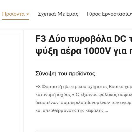
>
F3 Δύο Πυροβόλα DC Ταχεία Φόρτιση Έξυπνη Ψύξη Αέρα 1000V Για
Προϊόντα
Σχετικά Με Εμάς
Γύρος Εργοστασίω
F3 Δύο πυροβόλα DC 
ψύξη αέρα 1000V για 
Σύνοψη του προϊόντος
F3 Φορτιστή ηλεκτρικού οχήματος Βασικά χα
κατανομή ισχύος • Ο έξυπνος φύλακας ασφαλ
δεδομένων, συμπεριλαμβανομένων των ανωμα
και υπερθέρμανσης της κεφαλής ...