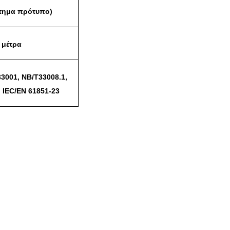
ότημα πρότυπο)
 μέτρα
3001, NB/T33008.1,
, IEC/EN 61851-23