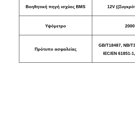
Βοηθητική πηγή ισχύος BMS
12V ((Συγκρ
Υψόμετρο
2000
GB/T18487, NB/T3
Πρότυπο ασφαλείας
IEC/EN 61851-1