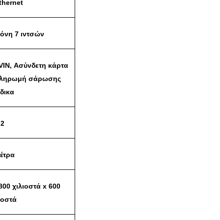
thernet
θόνη 7 ιντσών
VIN, Ασύνδετη κάρτα
πληρωμή σάρωσης
δικα
2
μέτρα
800 χιλιοστά x 600
ιοστά