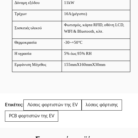
Δύναμη εξόδου
11kW
Τρέχων
16A (μέγιστο)
Φωτισμός, κάρτα RFID, οθόνη LCD,
Συσκευές υλικού
WIFI & Bluetooth, κλπ.
Θερμοκρασία
-30~+50
°C
Η υγρασία
5% έως 95% RH
Εμφάνιση Μέγεθος
155mmX160mmX30mm
Ετικέτες:
Λύσεις φορτιστών της EV
λύσεις φόρτισης
PCB φορτιστών της EV