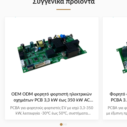
Συγγενικά προϊόντα
OEM ODM φορητό φορτιστή ηλεκτρικών
Φορητό 
οχημάτων PCB 3,3 kW έως 350 kW AC
PCBA 3
220V/380V
PCBA για φορητούς φορτιστές EV με ισχύ 3,3-350
PCBA για φ
kW, λειτουργία -30°C έως 50°C, συστήματα
με έξυπνη π
πολλαπλής προστασίας και 1-3 χρόνια εγγύηση.
και πολλαπλ
Υποστηρίζει όλα τα μεγάλα μοντέλα EV με ευκολία
-30°C