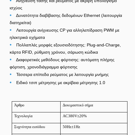
•
Ανίχνευση τάσης και ρεύματος με ακριβή υπολογισμό
ισχύος
•
Δυνατότητα διαβίβασης δεδομένων Ethernet (λειτουργία
διατηρείται)
•
Λειτουργία ανίχνευσης CP για αλληλεπίδραση PWM με
ηλεκτρικά οχήματα
•
Πολλαπλές μορφές εξουσιοδότησης: Plug-and-Charge,
κάρτα RFID, ρύθμιση χρόνου, σάρωση κώδικα
•
Διαφορετικές μεθόδους φόρτισης: αυτόματη πλήρης
φόρτιση, χρονοδιάγραμμα φόρτισης
•
Τέσσερα επίπεδα ρεύματος με λειτουργία μνήμης
•
Ειδικό τσιπ μέτρησης με ακρίβεια μέτρησης 1.0
Άρθρο
Δοκιμαστικό σήμα
Τεχνολογία
AC380V±20%
Συχνότητα εισόδου
50Hz±1Hz