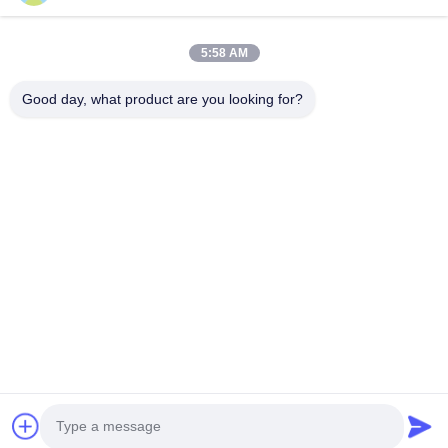
5:58 AM
Good day, what product are you looking for?
Στείλετε
86--4008465288-2
info@zopoise.com
Αρχική Σελίδα
Προϊόντα
Σχετικά με εμάς
Γύρος εργοστασίων
Ποιοτικός έλεγχος
επαφή
Ζητήστε ένα απόσπασμα
Νέα
Όλες οι περιπτώσεις
Sitemap
Πολιτική μυστικότητας
© 2026 Zhuzhou Zopoise Technology Co., Ltd.. All Rights Reserved.