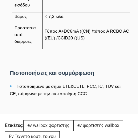
εισόδου
Βάρος
< 7,2 κιλά
Προστασία
Τύπος A+DC6mA ((CN) /τύπος A RCBO AC 30
από
((EU) /CCID20 ((US)
διαρροές
Πιστοποιήσεις και συμμόρφωση
•
Πιστοποιημένο με σήμα ETL&CETL, FCC, IC, TÜV και
CE, σύμφωνα με την πιστοποίηση CCC
Ετικέτες:
ev wallbox φορτιστής
ev φορτιστής wallbox
Ev Τεχνητό κουτί τοίχου