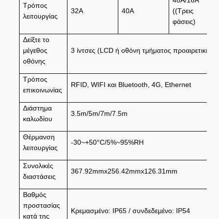
48A/16A
Τρόπος
32Α
40Α
((Τρεις
λειτουργίας
φάσεις)
Δείξτε το
μέγεθος
3 ίντσες (LCD ή οθόνη τμήματος προαιρετική)
οθόνης
Τρόπος
RFID, WIFI και Bluetooth, 4G, Ethernet
επικοινωνίας
Διάστημα
3.5m/5m/7m/7.5m
καλωδίου
Θέρμανση
-30~+50°C/5%~95%RH
λειτουργίας
Συνολικές
367.92mmx256.42mmx126.31mm
διαστάσεις
Βαθμός
προστασίας
Κρεμασμένο: IP65 / συνδεδεμένο: IP54
κατά της