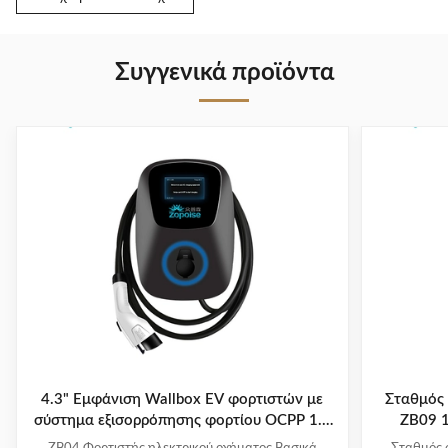
Συγγενικά προϊόντα
4.3" Εμφάνιση Wallbox EV φορτιστών με
Σταθμός
σύστημα εξισορρόπησης φορτίου OCPP 1.6
ZB09 
Πρωτόκολλο ZB04