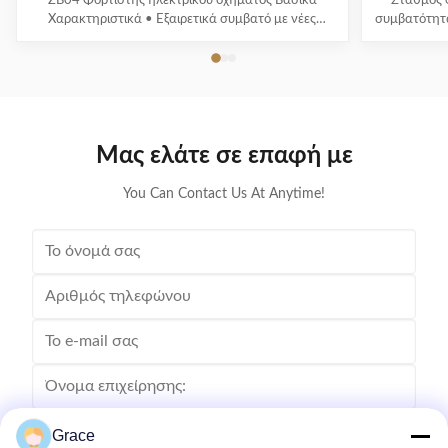
ZB04 Φορτιστής ηλεκτρικού οχήματος Βασικά
Σταθμός 
Χαρακτηριστικά • Εξαιρετικά συμβατό με νέες
συμβατότητ
ενεργειακές διεπαφές και πρωτόκολλα φόρτισης
ρύθμιση 
οχημάτων • Πολυ-έξυπνη ανίχνευση με
φορτίου και
παρακολούθηση τάσης/ρεύματος σε πραγματικό
Πιστοπο
χρόνο και ακριβή υπολογισμό ισχύος •
τ
Ολοκληρωμένα συστήματα προστασίας ασφάλειας
• Οθόνη 4...
Μας ελάτε σε επαφή με
You Can Contact Us At Anytime!
Grace