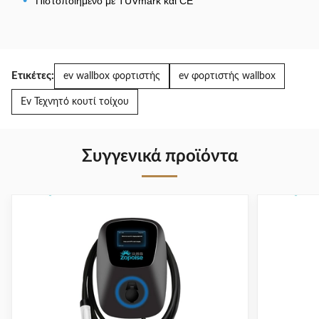
•
Πιστοποιημένο με TÜVmark και CE
Ετικέτες:
ev wallbox φορτιστής
ev φορτιστής wallbox
Ev Τεχνητό κουτί τοίχου
Συγγενικά προϊόντα