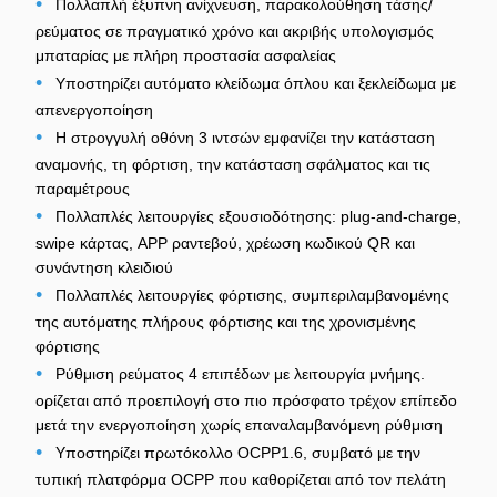
•
Πολλαπλή έξυπνη ανίχνευση, παρακολούθηση τάσης/
ρεύματος σε πραγματικό χρόνο και ακριβής υπολογισμός
μπαταρίας με πλήρη προστασία ασφαλείας
•
Υποστηρίζει αυτόματο κλείδωμα όπλου και ξεκλείδωμα με
απενεργοποίηση
•
Η στρογγυλή οθόνη 3 ιντσών εμφανίζει την κατάσταση
αναμονής, τη φόρτιση, την κατάσταση σφάλματος και τις
παραμέτρους
•
Πολλαπλές λειτουργίες εξουσιοδότησης: plug-and-charge,
swipe κάρτας, APP ραντεβού, χρέωση κωδικού QR και
συνάντηση κλειδιού
•
Πολλαπλές λειτουργίες φόρτισης, συμπεριλαμβανομένης
της αυτόματης πλήρους φόρτισης και της χρονισμένης
φόρτισης
•
Ρύθμιση ρεύματος 4 επιπέδων με λειτουργία μνήμης.
ορίζεται από προεπιλογή στο πιο πρόσφατο τρέχον επίπεδο
μετά την ενεργοποίηση χωρίς επαναλαμβανόμενη ρύθμιση
•
Υποστηρίζει πρωτόκολλο OCPP1.6, συμβατό με την
τυπική πλατφόρμα OCPP που καθορίζεται από τον πελάτη