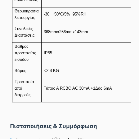
Θερμοκρασία
-30~+50°C/5%~95%RH
λειτουργίας
Συνολικές
368mmx256mmx143mm
Διαστάσεις
Βαθμός
προστασίας
IP55
εισόδου
Βάρος
<2,8 KG
Προστασία
από
Τύπος A RCBO AC 30mA +1Δdc 6mA
διαρροές
Πιστοποιήσεις & Συμμόρφωση