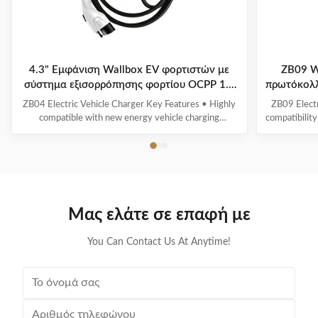
4.3" Εμφάνιση Wallbox EV φορτιστών με
ZB09 W
σύστημα εξισορρόπησης φορτίου OCPP 1.6
πρωτόκολ
Πρωτόκολλο ZB04
ZB04 Electric Vehicle Charger Key Features • Highly
ZB09 Electr
compatible with new energy vehicle charging
compatibility
interfaces and protocols • Multi-intelligent detection
energy vehic
with real-time voltage/current monitoring and precise
time voltag
power calculation • Comprehensive safety protection
calculation 
systems • 4.3" display showing real-time ...
scr
Μας ελάτε σε επαφή με
You Can Contact Us At Anytime!