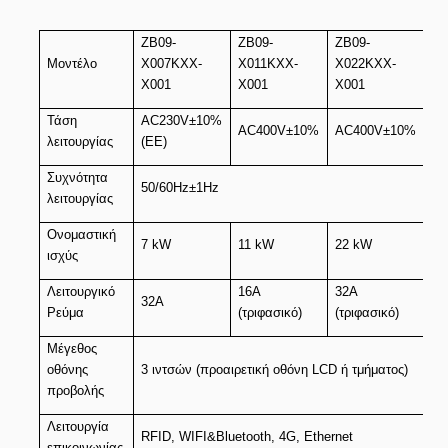
ZB09-
ZB09-
ZB09-
Μοντέλο
X007KXX-
X011KXX-
X022KXX-
X001
X001
X001
Τάση
AC230V±10%
AC400V±10%
AC400V±10%
λειτουργίας
(ΕΕ)
Συχνότητα
50/60Hz±1Hz
λειτουργίας
Ονομαστική
7 kW
11 kW
22 kW
ισχύς
Λειτουργικό
16A
32A
32Α
Ρεύμα
(τριφασικό)
(τριφασικό)
Μέγεθος
οθόνης
3 ιντσών (προαιρετική οθόνη LCD ή τμήματος)
προβολής
Λειτουργία
RFID, WIFI&Bluetooth, 4G, Ethernet
επικοινωνίας