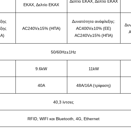
Δελτίο ΕΚΑΧ, Δελτίο ΕΚΑΧ
ΕΚΑΧ, Δελτίο ΕΚΑΧ
ξης
Δυνατότητα ανάφλεξης:
Δυν
ξης
AC240V±15% (ΗΠΑ)
AC400V±10% (ΕΕ)
A
Α)
AC240V±15% (ΗΠΑ)
50/60Hz±1Hz
9.6kW
11kW
40Α
48A/16A (τρίφαση)
40,3 ίντσες
RFID, WIFI και Bluetooth, 4G, Ethernet