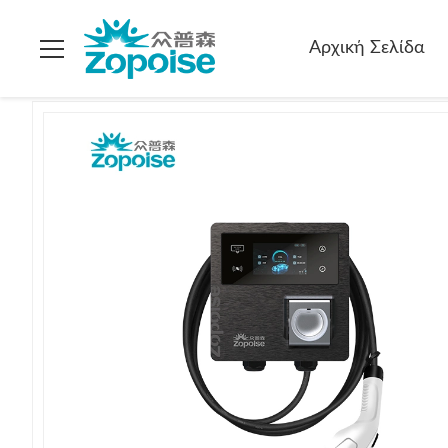
Σπίτι
>
προϊόντα
>
Σχεδιασμός φορτιστή EV
>
ZB22 EV Wall
Αρχική Σελίδα