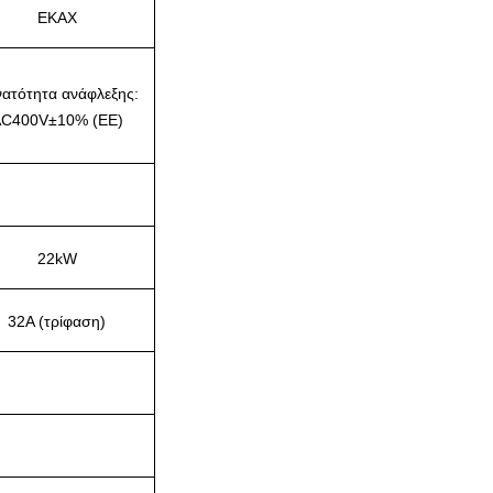
ΕΚΑΧ
ατότητα ανάφλεξης:
C400V±10% (ΕΕ)
22kW
32Α (τρίφαση)