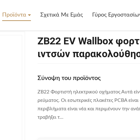
box Φορτιστής 7,2 KW Με Οθόνη 4,3 Ιντσών Παρακολούθηση Σε Πρα
Προϊόντα
Σχετικά Με Εμάς
Γύρος Εργοστασίω
ZB22 EV Wallbox φορτ
ιντσών παρακολούθησ
Σύνοψη του προϊόντος
ZB22 Φορτιστή ηλεκτρικού οχήματος Αυτά είν
ρεύματος. Οι εσωτερικές πλακέτες PCBA είναι ο
περιβλήματα είναι νέα και περιμένουν την ανά
τραβήξει τ...