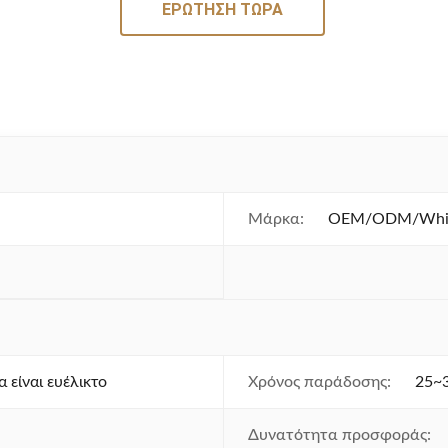
ΕΡΏΤΗΣΗ ΤΏΡΑ
Μάρκα:
OEM/ODM/White
 είναι ευέλικτο
Χρόνος παράδοσης:
25~3
Δυνατότητα προσφοράς: