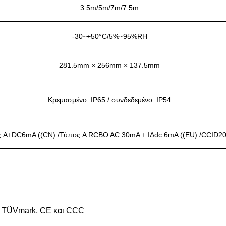
3.5m/5m/7m/7.5m
-30~+50°C/5%~95%RH
281.5mm × 256mm × 137.5mm
Κρεμασμένο: IP65 / συνδεδεμένο: IP54
 A+DC6mA ((CN) /Τύπος A RCBO AC 30mA + IΔdc 6mA ((EU) /CCID20
, TÜVmark, CE και CCC