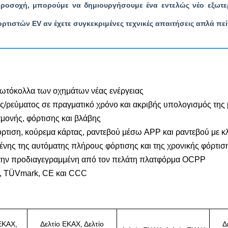
προσοχή, μπορούμε να δημιουργήσουμε ένα εντελώς νέο εξωτε
ιστών EV αν έχετε συγκεκριμένες τεχνικές απαιτήσεις απλά πείτε
ρωτόκολλα των οχημάτων νέας ενέργειας
/ρεύματος σε πραγματικό χρόνο και ακριβής υπολογισμός της
αμονής, φόρτισης και βλάβης
τιση, κούρεμα κάρτας, ραντεβού μέσω APP και ραντεβού με κλ
νης της αυτόματης πλήρους φόρτισης και της χρονικής φόρτισ
 την προδιαγεγραμμένη από τον πελάτη πλατφόρμα OCPP
, TÜVmark, CE και CCC
 ΕΚΑΧ,
Δελτίο ΕΚΑΧ, Δελτίο
Δ