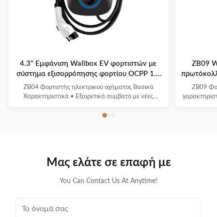
4.3" Εμφάνιση Wallbox EV φορτιστών με
ZB09 W
σύστημα εξισορρόπησης φορτίου OCPP 1.6
πρωτόκολ
Πρωτόκολλο ZB04
ZB04 Φορτιστής ηλεκτρικού οχήματος Βασικά
ZB09 Φο
Χαρακτηριστικά • Εξαιρετικά συμβατό με νέες
χαρακτηριστ
ενεργειακές διεπαφές και πρωτόκολλα φόρτισης
φόρτισης 
οχημάτων • Πολυ-έξυπνη ανίχνευση με
ενέργε
παρακολούθηση τάσης/ρεύματος σε πραγματικό
παρακολού
χρόνο και ακριβή υπολογισμό ισχύος •
χρόνο και 
Ολοκληρωμένα συστήματα προστασίας ασφάλειας
πλήρη π
• Οθόνη 4...
Μας ελάτε σε επαφή με
You Can Contact Us At Anytime!