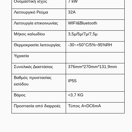
Ονομαστική ισχύς
7 kW
Λειτουργικό Ρεύμα
32Α
Λειτουργία επικοινωνίας
WIFI&Bluetooth
Μήκος καλωδίου
3,5μ/5μ/7μ/7,5μ
Θερμοκρασία λειτουργίας
-30~+50°C/5%~95%RH
Υγρασία
Συνολικές Διαστάσεις
376mm*270mm*131,9mm
Βαθμός προστασίας
IP55
εισόδου
Βάρος
<3,7 KG
Προστασία από διαρροές
Τύπος A+DC6mA