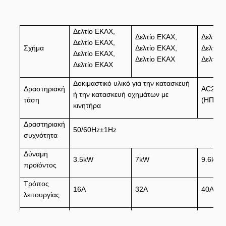
Δελτίο ΕΚΑΧ,
Δελτίο ΕΚΑΧ,
Δελτίο 
Δελτίο ΕΚΑΧ,
Σχήμα
Δελτίο ΕΚΑΧ,
Δελτίο 
Δελτίο ΕΚΑΧ,
Δελτίο ΕΚΑΧ
Δελτίο
Δελτίο ΕΚΑΧ
Δοκιμαστικό υλικό για την κατασκευή
Δραστηριακή
AC240
ή την κατασκευή οχημάτων με
τάση
(ΗΠΑ)
κινητήρα
Δραστηριακή
50/60Hz±1Hz
συχνότητα
Δύναμη
3.5kW
7kW
9.6kW
προϊόντος
Τρόπος
16Α
32Α
40Α
λειτουργίας
Διάστημα
8Α-10Α-13Α-16Α
16Α-20Α-24Α-32Α
16Α-24
ισχύος