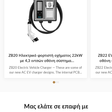
Βάρος του
< 4,8 κιλά
προϊόντος
Προστασία
από
Τύπος A+DC6mA ((CN, ΕΕ) /CCID20 ((ΗΠΑ)
διαρροές
ZB20 Ηλεκτρικό φορτιστή οχήματος 22kW
ZB22 EV
με 4,3 ιντσών οθόνη σύστημα
οθόνη 
εξισορρόπησης φορτίου
ZB20 Electric Vehicle Charger — These are some of
ZB22 Electr
our new AC EV charger designs. The internal PCBA
our new AC
motherboards are the same as our regular models –
motherboard
only the exteriors/enclosures are new, and they’re
only the ex
waiting for mold development. If none of these
waiting f
designs really catch your eye, we can also create a ...
designs real
Μας ελάτε σε επαφή με