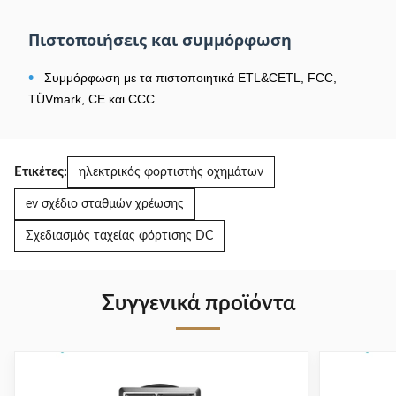
Μέγεθος
Πιστοποιήσεις και συμμόρφωση
1.3 ίντσες
οθόνης
•
Συμμόρφωση με τα πιστοποιητικά ETL&CETL, FCC,
Τρόπος
WIFI&Bluetooth
TÜVmark, CE και CCC.
επικοινωνίας
Διάστημα
3.5m/5m/7m/7.5m
καλωδίου
Ετικέτες:
ηλεκτρικός φορτιστής οχημάτων
Θέρμανση /
ev σχέδιο σταθμών χρέωσης
υγρασία
-30%~+50°C/5%~95%RH
λειτουργίας
Σχεδιασμός ταχείας φόρτισης DC
Αξιολόγηση
προστασίας
Διάκριση IP66
κατά της
Συγγενικά προϊόντα
εισόδου
Συνολικές
298.3mm × 105.7mm × 54mm
διαστάσεις