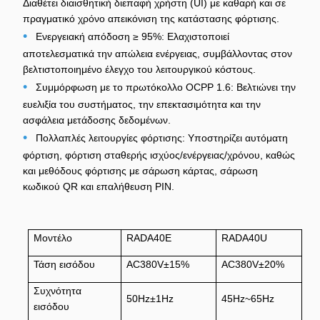
Διαθέτει διαισθητική διεπαφή χρήστη (UI) με καθαρή και σε
πραγματικό χρόνο απεικόνιση της κατάστασης φόρτισης.
•
Ενεργειακή απόδοση ≥ 95%: Ελαχιστοποιεί
αποτελεσματικά την απώλεια ενέργειας, συμβάλλοντας στον
βελτιστοποιημένο έλεγχο του λειτουργικού κόστους.
•
Συμμόρφωση με το πρωτόκολλο OCPP 1.6: Βελτιώνει την
ευελιξία του συστήματος, την επεκτασιμότητα και την
ασφάλεια μετάδοσης δεδομένων.
•
Πολλαπλές λειτουργίες φόρτισης: Υποστηρίζει αυτόματη
φόρτιση, φόρτιση σταθερής ισχύος/ενέργειας/χρόνου, καθώς
και μεθόδους φόρτισης με σάρωση κάρτας, σάρωση
κωδικού QR και επαλήθευση PIN.
Μοντέλο
RADA40E
RADA40U
Τάση εισόδου
AC380V±15%
AC380V±20%
Συχνότητα
50Hz±1Hz
45Hz~65Hz
εισόδου