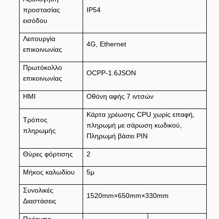
προστασίας
IP54
εισόδου
Λειτουργία
4G, Ethernet
επικοινωνίας
Πρωτόκολλο
OCPP-1.6JSON
επικοινωνίας
HMI
Οθόνη αφής 7 ιντσών
Κάρτα χρέωσης CPU χωρίς επαφή,
Τρόπος
πληρωμή με σάρωση κωδικού,
πληρωμής
Πληρωμή βάσει PIN
Θύρες φόρτισης
2
Μήκος καλωδίου
5μ
Συνολικές
1520mm×650mm×330mm
Διαστάσεις