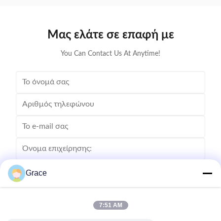
indicator for standby, charging, fault status and ...
High ch
Μας ελάτε σε επαφή με
You Can Contact Us At Anytime!
Grace
7:51 AM