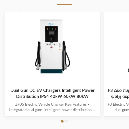
Dual Gun DC EV Chargers Intelligent Power
F3 Δύο πυ
Distribution IP54 40kW 60kW 80kW
ψύξη αέρ
ZF05 Electric Vehicle Charger Key Features •
F3 Electric 
Integrated dual guns, intelligent power distribution. •
dual guns
Multiple intelligent detection, real-time
Intelligent
voltage/current monitoring and precisely battery
dynamic da
calculation with full safety protection. • 3-color LED
battery ther