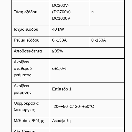
DC200V-
Τάση εξόδου
(DC700V)
n
DC1000V
Ισχύς εξόδου
40 kW
Ρεύμα εξόδου
0~133Α
0~150Α
Αποδοτικότητα
≥95%
Ακρίβεια
σταθερού
≤±1,0%
ρεύματος
Ακρίβεια
Επίπεδο 1
μέτρησης
Θερμοκρασία
-20~+50°C/-20~+50°C
λειτουργίας
Μέθοδος Ψύξης
Αερόψυξη
Αξιολόγηση