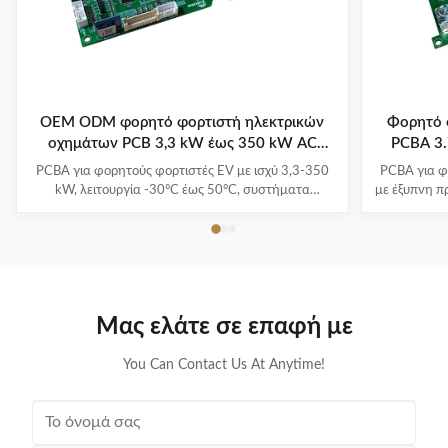
OEM ODM φορητό φορτιστή ηλεκτρικών
Φορητό 
οχημάτων PCB 3,3 kW έως 350 kW AC
PCBA 3
220V/380V
PCBA για φορητούς φορτιστές EV με ισχύ 3,3-350
PCBA για φ
kW, λειτουργία -30°C έως 50°C, συστήματα
με έξυπνη π
πολλαπλής προστασίας και 1-3 χρόνια εγγύηση.
και πολλαπλ
Υποστηρίζει όλα τα μεγάλα μοντέλα EV με ευκολία
-30°C
plug-and-charge.
Μας ελάτε σε επαφή με
You Can Contact Us At Anytime!