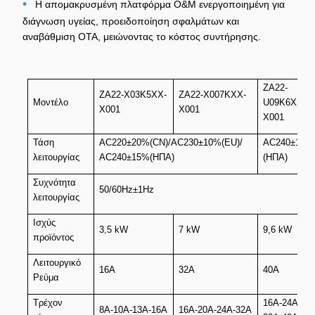
•
Η απομακρυσμένη πλατφόρμα O&M ενεργοποιημένη για
διάγνωση υγείας, προειδοποίηση σφαλμάτων και
αναβάθμιση OTA, μειώνοντας το κόστος συντήρησης.
ZA22-
ZA22-X03K5XX-
ZA22-X007KXX-
Μοντέλο
U09K6XX-
X001
X001
X001
Τάση
AC220±20%(CN)/AC230±10%(EU)/
AC240±15%
λειτουργίας
AC240±15%(ΗΠΑ)
(ΗΠΑ)
Συχνότητα
50/60Hz±1Hz
λειτουργίας
Ισχύς
3,5 kW
7 kW
9,6 kW
προϊόντος
Λειτουργικό
16Α
32Α
40Α
Ρεύμα
Τρέχον
16A-24A-
8Α-10Α-13Α-16Α
16Α-20Α-24Α-32Α