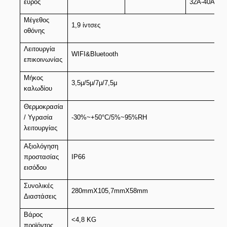
εύρος
32A-40A
Μέγεθος
1,9 ίντσες
οθόνης
Λειτουργία
WIFI&Bluetooth
επικοινωνίας
Μήκος
3,5μ/5μ/7μ/7,5μ
καλωδίου
Θερμοκρασία
/ Υγρασία
-30%~+50°C/5%~95%RH
λειτουργίας
Αξιολόγηση
προστασίας
IP66
εισόδου
Συνολικές
280mmX105,7mmX58mm
Διαστάσεις
Βάρος
<4,8 KG
προϊόντος