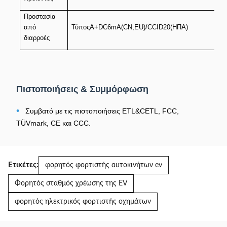
Προστασία
από
ΤύποςA+DC6mA(CN,EU)/CCID20(ΗΠΑ)
διαρροές
Πιστοποιήσεις & Συμμόρφωση
•
Συμβατό με τις πιστοποιήσεις ETL&CETL, FCC,
TÜVmark, CE και CCC.
Ετικέτες:
φορητός φορτιστής αυτοκινήτων ev
Φορητός σταθμός χρέωσης της EV
φορητός ηλεκτρικός φορτιστής οχημάτων