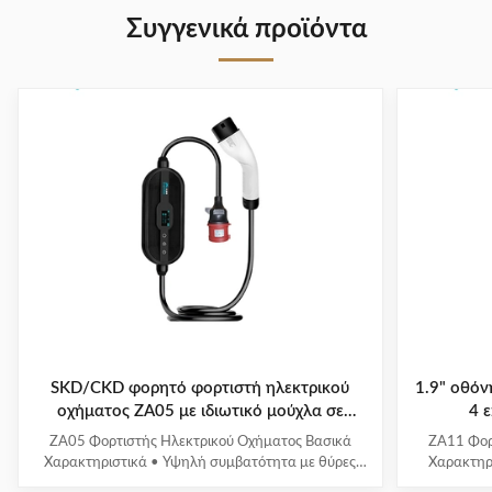
Συγγενικά προϊόντα
SKD/CKD φορητό φορτιστή ηλεκτρικού
1.9" οθό
οχήματος ZA05 με ιδιωτικό μούχλα σε
4 
εσωτερικό σχεδιασμό
ZA05 Φορτιστής Ηλεκτρικού Οχήματος Βασικά
ZA11 Φορ
Χαρακτηριστικά • Υψηλή συμβατότητα με θύρες
Χαρακτηρ
φόρτισης και πρωτόκολλα οχημάτων νέας
ενεργειακ