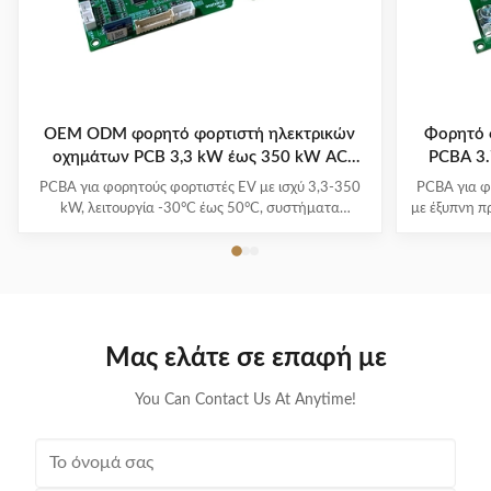
OEM ODM φορητό φορτιστή ηλεκτρικών
Φορητό 
οχημάτων PCB 3,3 kW έως 350 kW AC
PCBA 3
220V/380V
PCBA για φορητούς φορτιστές EV με ισχύ 3,3-350
PCBA για φ
kW, λειτουργία -30°C έως 50°C, συστήματα
με έξυπνη π
πολλαπλής προστασίας και 1-3 χρόνια εγγύηση.
και πολλαπλ
Υποστηρίζει όλα τα μεγάλα μοντέλα EV με ευκολία
-30°C
plug-and-charge.
Μας ελάτε σε επαφή με
You Can Contact Us At Anytime!