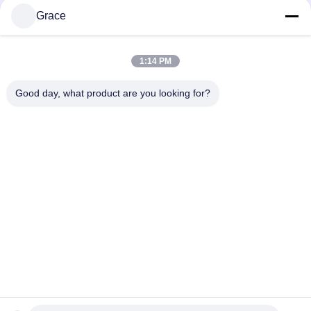
ΕΤΑΙΡΕΙΑ
Grace
Προϊόντα
1:14 PM
Τικτόκ
Good day, what product are you looking for?
Άλλα βίντεο
86--4008465288-2
info@zopoise.com
Αρχική Σελίδα
Προϊόντα
Σχετικά με εμάς
Γύρος εργοστασίων
Ποιοτικός έλεγχος
επαφή
Ζητήστε ένα απόσπασμα
Νέα
Όλες οι περιπτώσεις
Sitemap
Πολιτική μυστικότητας