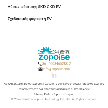
Λύσεις φόρτισης SKD CKD EV
Σχεδιασμός φορτιστή EV
86--4008465288-2
info@zopoise.com
Αρχική Σελίδα
Προϊόντα
Σχετικά με εμάς
Γύρος εργοστασίων
Ποιοτικός έλεγχος
επαφή
Ζητήστε ένα απόσπασμα
Νέα
Όλες οι περιπτώσεις
Sitemap
Πολιτική μυστικότητας
© 2026 Zhuzhou Zopoise Technology Co., Ltd.. All Rights Reserved.