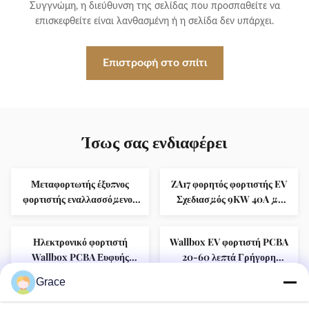
Συγγνώμη, η διεύθυνση της σελίδας που προσπαθείτε να
επισκεφθείτε είναι λανθασμένη ή η σελίδα δεν υπάρχει.
Επιστροφή στο σπίτι
Ίσως σας ενδιαφέρει
Μεταφορτωτής έξυπνος
ZA17 φορητός φορτιστής EV
φορτιστής εναλλασσόμενου
Σχεδιασμός 9KW 40A με
ρεύματος κύριο πίνακα
καλώδιο 5M/7M/10M
ελέγχου ∙ Plug & Charge /
Ηλεκτρονικό φορτιστή
Wallbox EV φορτιστή PCBA
προγραμματισμένη
Wallbox PCBA Ευφυής
20-60 λεπτά Γρήγορη
φόρτιση, πολλαπλή ευφυής
ανίχνευση OCPP
φόρτιση OCPP 1.6J/12.01J
ανίχνευση, 4-βήματα
Grace
Πρωτόκολλο CP ανίχνευση
ρύθμιση ρεύματος.
OEM ODM φορητό
Σταθμός φόρτισης