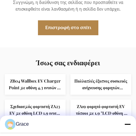
Συγγνώμη, η διεύθυνση της σελίδας που προσπαθείτε να
επισκεφθείτε είναι λανθασμένη ή η σελίδα δεν υπάρχει.
Επιστροφή στο σπίτι
Ίσως σας ενδιαφέρει
ZB04 Wallbox EV Charger
Πολλαπλές έξυπνες συσκευές
Point με οθόνη 4,3 ιντσών με
ανίχνευσης φορητών
πρωτόκολλο OCPP 1.6
φορτιστών ηλεκτρικών
οχημάτων ZA06 3,5 kW 7
Σχεδιασμός φορτιστή ZA23
ZA19 φορητό φορτιστή EV
kW IP65
EV με οθόνη LCD 1,9 ιντσών
τύπου1 με 1,9 "LCD οθόνη 5
Απομακρυσμένη
μέτρα καλώδιο
Grace
πλατφόρμα λειτουργίας και
Dual Gun DC EV Chargers
ZB13 Wallbox EV φορτιστές
διαχείρισης 16A 32A 40A