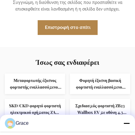
Συγγνώμη, η διεύθυνση της σελίδας που προσπαθείτε να
επισκεφθείτε είναι λανθασμένη ή η σελίδα δεν υπάρχει.
Επιστροφή στο σπίτι
Ίσως σας ενδιαφέρει
Μεταφορτωτής έξυπνος
Φορητή έξυπνη βασική
φορτιστής εναλλασσόμενου
φορτιστή εναλλασσόμενου
ρεύματος κύριο πίνακα
ρεύματος κύριας μονάδας
ελέγχου ∆υστάθεια
ελέγχου ∙ 7kW ισχύς εξόδου,
SKD/CKD φορητό φορτιστή
Σχεδιασμός φορτιστή ZB23
λειτουργίας: AC 240V ± 15%,
μέγιστο ρεύμα εξόδου 32A,
ηλεκτρικού οχήματος ZA05
Wallbox EV με οθόνη 4,3
υποστηρίζει το Plug &
πρότυπο σχεδιασμού των
με ιδιωτικό μούχλα σε
ιντσών παρακολούθηση σε
Charge /
ΗΠΑ.
Grace
εσωτερικό σχεδιασμό
πραγματικό χρόνο
προγραμματισμένη
ZD03 4,3 ίντσες οθόνη DC
1.9 ίντσες LCD οθόνη έξυπνη
φόρτιση, με ρύθμιση