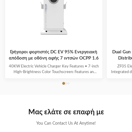
Γρήγοροι φορτιστές DC EV 95% Ενεργειακή
Dual Gun 
απόδοση με οθόνη αφής 7 ιντσών OCPP 1.6
Distr
40KW Electric Vehicle Charger Key Features • 7-inch
ZF05 Ele
High-Brightness Color Touchscreen: Features an
Integrated d
intuitive user interface (UI) with clear and real-time
Multi
display of charging status. • Energy Efficiency ≥ 95%:
voltage/cu
Effectively minimizes energy loss, contributing to
calculation 
optimized operational cost control. • ...
indicator f
Μας ελάτε σε επαφή με
You Can Contact Us At Anytime!