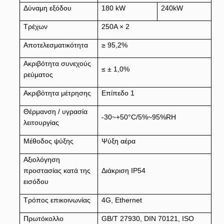
Δύναμη εξόδου
180 kW
240kW
Τρέχων
250A × 2
Αποτελεσματικότητα
≥ 95,2%
Ακριβότητα συνεχούς
≤ ± 1,0%
ρεύματος
Ακριβότητα μέτρησης
Επίπεδο 1
Θέρμανση / υγρασία
-30~+50°C/5%~95%RH
λειτουργίας
Μέθοδος ψύξης
Ψύξη αέρα
Αξιολόγηση
προστασίας κατά της
Διάκριση IP54
εισόδου
Τρόπος επικοινωνίας
4G, Ethernet
Πρωτόκολλο
GB/T 27930, DIN 70121, ISO