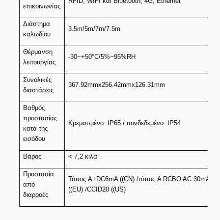
RFID, WIFI και Bluetooth, 4G, Ethernet
επικοινωνίας
Διάστημα
3.5m/5m/7m/7.5m
καλωδίου
Θέρμανση
-30~+50°C/5%~95%RH
λειτουργίας
Συνολικές
367.92mmx256.42mmx126.31mm
διαστάσεις
Βαθμός
προστασίας
Κρεμασμένο: IP65 / συνδεδεμένο: IP54
κατά της
εισόδου
Βάρος
< 7,2 κιλά
Προστασία
Τύπος A+DC6mA ((CN) /τύπος A RCBO AC 30mA +
από
((EU) /CCID20 ((US)
διαρροές