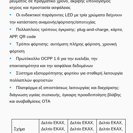
ρεύματος σε πραγματικό χρόνο, ακριβής υπολογισμός
ισχύος και προστασία ασφάλειας
•
Οι ενδεικτικοί παράγοντες LED με τρία χρώματα δείχνουν
την κατάσταση αναμονής/φόρτισης/αποτυχίας
•
Πολλαπλούς τρόπους έγκρισης: plug-and-charge, κάρτα,
APP, QR code
•
Τρόποι φόρτισης: αυτόματη πλήρης φόρτιση, χρονική
φόρτιση
•
Πρωτόκολλο OCPP 1.6 για την ευελιξία, την
επεκτασιμότητα και την ασφάλεια δεδομένων
•
Σύστημα εξισορρόπησης φορτίου για σταθερή λειτουργία
πολλαπλών φορτιστών
•
Πλατφόρμα εξ αποστάσεως λειτουργίας και διαχείρισης:
διάγνωση υγείας συσκευής, έγκαιρη προειδοποίηση βλάβης
και αναβαθμίσεις OTA
Δελτίο ΕΚΑΧ,
Δελτίο ΕΚΑΧ,
Δελτίο ΕΚΑΧ,
Δε
Σχήμα
Δελτίο ΕΚΑΧ,
Δελτίο ΕΚΑΧ,
Δελτίο ΕΚΑΧ,
Δε