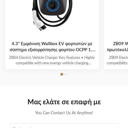
4.3" Εμφάνιση Wallbox EV φορτιστών με
ZB09 W
σύστημα εξισορρόπησης φορτίου OCPP 1.6
πρωτόκολ
Πρωτόκολλο ZB04
ZB04 Electric Vehicle Charger Key Features • Highly
ZB09 Electr
compatible with new energy vehicle charging
compatibility
interfaces and protocols • Multi-intelligent detection
energy vehic
with real-time voltage/current monitoring and precise
time voltag
power calculation • Comprehensive safety protection
calculation 
systems • 4.3" display showing real-time ...
scr
Μας ελάτε σε επαφή με
You Can Contact Us At Anytime!