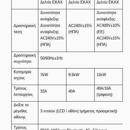
Δελτίο ΕΚΑΧ
Δελτίο ΕΚΑΧ
Δελτίο ΕΚΑΧ
Δε
Δυνατότητα
Δυνατότητα
ανάφλεξης
ανάφλεξης:
Δυ
Δυνατότητα
AC400V±10%
αν
Δραστηριακή
AC240V±15%
τάση
ανάφλεξης
(ΗΠΑ)
(ΕΕ)
AC
AC240V±15%
AC240V±15%
(Ε
(ΗΠΑ)
(ΗΠΑ)
Δραστηριακή
50/60Hz±1Hz
συχνότητα
Κατηγορία
7kW
9.6kW
11kW
22
ισχύος
Τρόπος
48A/16A
32Α
40Α
32
λειτουργίας
(τρίφαση)
Δείξτε το
μέγεθος
3 ιντσών (LCD / οθόνη τμήματος προαιρετική)
οθόνης
Τρόπος