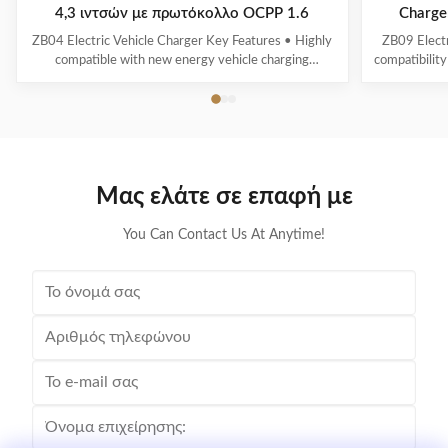
4,3 ιντσών με πρωτόκολλο OCPP 1.6
Charge
ZB04 Electric Vehicle Charger Key Features • Highly
ZB09 Electr
compatible with new energy vehicle charging
compatibility
interfaces and protocols• Multi-intelligent detection
energy vehic
with real-time voltage/current monitoring and precise
time voltag
power calculation• Comprehensive safety protection
calculation 
systems• 4.3" display showing real-time ...
scr
Μας ελάτε σε επαφή με
You Can Contact Us At Anytime!