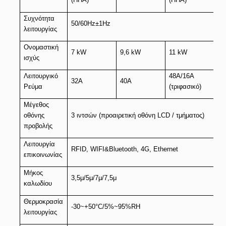
Συχνότητα
50/60Hz±1Hz
λειτουργίας
Ονομαστική
7 kW
9,6 kW
11 kW
22
ισχύς
Λειτουργικό
48A/16A
32
32Α
40Α
Ρεύμα
(τριφασικό)
(τ
Μέγεθος
οθόνης
3 ιντσών (προαιρετική οθόνη LCD / τμήματος)
προβολής
Λειτουργία
RFID, WIFI&Bluetooth, 4G, Ethernet
επικοινωνίας
Μήκος
3,5μ/5μ/7μ/7,5μ
καλωδίου
Θερμοκρασία
-30~+50°C/5%~95%RH
λειτουργίας