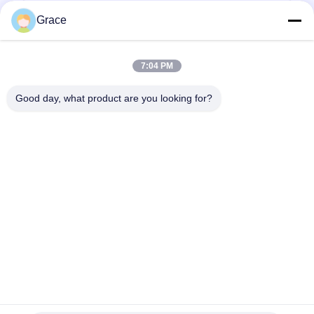
Grace
7:04 PM
Good day, what product are you looking for?
Στείλετε
86--4008465288-2
info@zopoise.com
Αρχική Σελίδα
Προϊόντα
Σχετικά με εμάς
Γύρος εργοστασίων
Ποιοτικός έλεγχος
επαφή
Ζητήστε ένα απόσπασμα
Νέα
Όλες οι περιπτώσεις