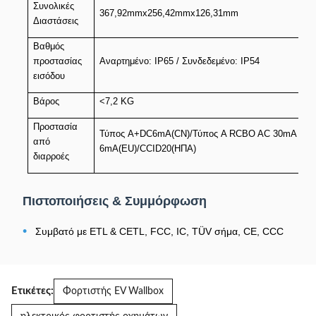
Συνολικές
367,92mmx256,42mmx126,31mm
Διαστάσεις
Βαθμός
προστασίας
Αναρτημένο: IP65 / Συνδεδεμένο: IP54
εισόδου
Βάρος
<7,2 KG
Προστασία
Τύπος A+DC6mA(CN)/Τύπος A RCBO AC 30mA +1Δ
από
6mA(EU)/CCID20(ΗΠΑ)
διαρροές
Πιστοποιήσεις & Συμμόρφωση
•
Συμβατό με ETL & CETL, FCC, IC, TÜV σήμα, CE, CCC
Ετικέτες:
Φορτιστής EV Wallbox