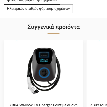
ηλεκτρικός φορτιστής οχημάτων
Ηλεκτρικός σταθμός φόρτισης οχημάτων
Συγγενικά προϊόντα
ZB04 Wallbox EV Charger Point με οθόνη
ZB09 Multi