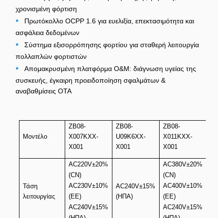
χρονισμένη φόρτιση
•
Πρωτόκολλο OCPP 1.6 για ευελιξία, επεκτασιμότητα και
ασφάλεια δεδομένων
•
Σύστημα εξισορρόπησης φορτίου για σταθερή λειτουργία
πολλαπλών φορτιστών
•
Απομακρυσμένη πλατφόρμα O&M: διάγνωση υγείας της
συσκευής, έγκαιρη προειδοποίηση σφαλμάτων &
αναβαθμίσεις OTA
ZB08-
ZB08-
ZB08-
ZB
Μοντέλο
X007KXX-
U09K6XX-
X011KXX-
X0
X001
X001
X001
X0
AC220V±20%
AC380V±20%
(CN)
(CN)
AC
AC230V±10%
AC400V±10%
(C
Τάση
AC240V±15%
λειτουργίας
(ΕΕ)
(ΗΠΑ)
(ΕΕ)
AC
AC240V±15%
AC240V±15%
(Ε
(ΗΠΑ)
(ΗΠΑ)