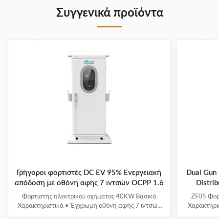
Συγγενικά προϊόντα
Γρήγοροι φορτιστές DC EV 95% Ενεργειακή
Dual Gun 
απόδοση με οθόνη αφής 7 ιντσών OCPP 1.6
Distr
Φορτιστής ηλεκτρικού οχήματος 40KW Βασικά
ZF05 Φορ
Χαρακτηριστικά • Έγχρωμη οθόνη αφής 7 ιντσών
Χαρακτηρι
υψηλής φωτεινότητας: Διαθέτει διαισθητική
έξυπνη κ