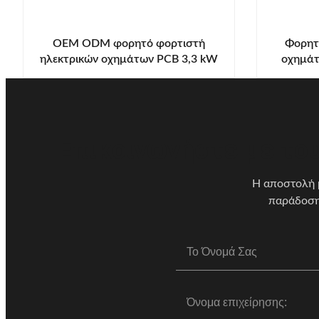
OEM ODM φορητό φορτιστή
Φορητ
ηλεκτρικών οχημάτων PCB 3,3 kW
οχημά
έως 350 kW AC 220V/380V
Επικοινωνήστε με του
Η αποστολή μ
παράδοση"