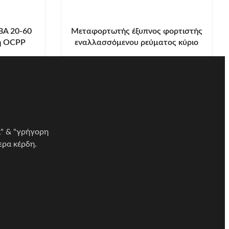
BA 20-60
Μεταφορτωτής έξυπνος φορτιστής
η OCPP
εναλλασσόμενου ρεύματος κύριο
πίνακα ελέγχου ∙ Plug & Charge /
προγραμματισμένη φόρτιση,
πολλαπλή ευφυής ανίχνευση, 4-
βήματα ρύθμιση ρεύματος.
 μια δωρεάν συμβουλή!
α" & "γρήγορη
ερα κέρδη.