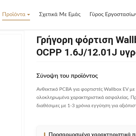
 Φόρτιση Wallbox EV Φορτιστή PCBA OCPP 1.6J/12.01J Υγρό Ψυγείο 
Προϊόντα
Σχετικά Με Εμάς
Γύρος Εργοστασίω
Γρήγορη φόρτιση Wal
OCPP 1.6J/12.01J υγρ
Σύνοψη του προϊόντος
Ανθεκτικό PCBA για φορτιστές Wallbox EV 
ολοκληρωμένα χαρακτηριστικά ασφαλείας. 
διαθέσιμες με 1-3 χρόνια εγγύηση για αξιόπι
Προσαρμοσμένα χαρακτηριστικά π