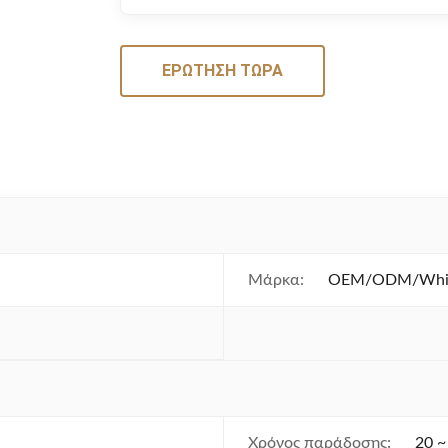
ΕΡΏΤΗΣΗ ΤΏΡΑ
Μάρκα:
OEM/ODM/White
Χρόνος παράδοσης:
20 ~