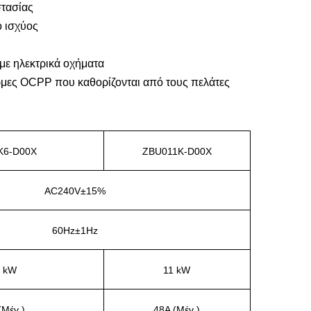
στασίας
ό ισχύος
με ηλεκτρικά οχήματα
μες OCPP που καθορίζονται από τους πελάτες
K6-D00X
ZBU011K-D00X
AC240V±15%
60Hz±1Hz
6 kW
11 kW
(Μέγ.)
48A (Μέγ.)