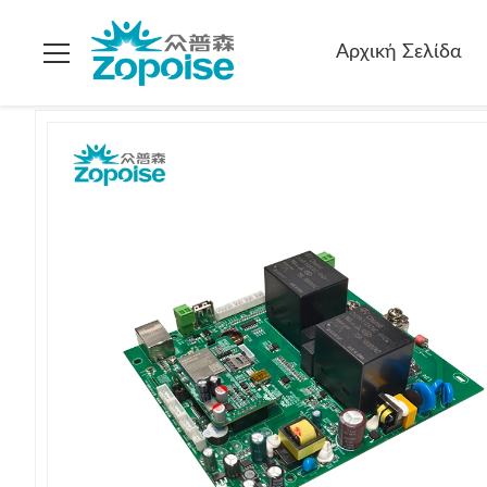
Σπίτι
>
προϊόντα
>
Λύσεις φόρτισης SKD CKD EV
>
Γρήγορη
Αρχική Σελίδα