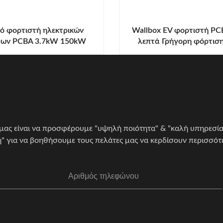
ό φορτιστή ηλεκτρικών
Wallbox EV φορτιστή PC
των PCBA 3.7kW 150kW
λεπτά Γρήγορη φόρτισ
Ευφυής ανίχνευση
1.6J/12.01J
ς ειδικούς μας και λάβετε
ας είναι να προσφέρουμε "υψηλή ποιότητα" & "καλή υπηρεσί
 για να βοηθήσουμε τους πελάτες μας να κερδίσουν περισσότ