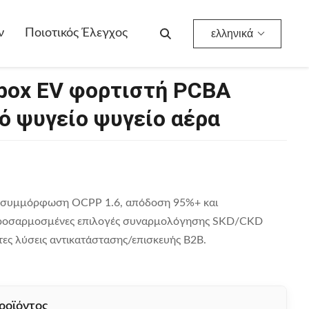
Ψυγείο Αέρα
ν
Ποιοτικός Έλεγχος
ελληνικά
lbox EV φορτιστή PCBA
ό ψυγείο ψυγείο αέρα
με συμμόρφωση OCPP 1.6, απόδοση 95%+ και
Προσαρμοσμένες επιλογές συναρμολόγησης SKD/CKD
στες λύσεις αντικατάστασης/επισκευής B2B.
ροϊόντος