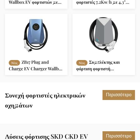
Wallbox EV φορτιστών με
φορτιστές 7.2Kw/h με 4,3"
σύστημα εξισορρόπησης
οθόνη OCPP 1.6 πρωτόκολλο
φορτίου OCPP 1.6
Πρωτόκολλο ZB04
ZB17 Plug and
Συμπλέκτης και
Νέος
Νέος
Charge EV Charger Wallbox
φόρτιση φορτιστή
Απομακρυσμένη
ηλεκτρικού οχήματος με
παρακολούθηση 32A 40A
παρακολούθηση σε
48A 16A
πραγματικό χρόνο OCPP1.6
πρωτόκολλο ZB14
Συνεχή φορτιστές ηλεκτρικών
Περισσότερο
οχημάτων
Λύσεις φόρτισης SKD CKD EV
Περισσότερο