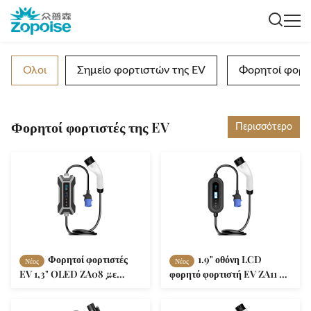
Ολοι
Σημείο φορτιστών της EV
Φορητοί φορτι
Φορητοί φορτιστές της EV
Περισσότερο
Φορητοί φορτιστές
1.9" οθόνη LCD
Νέος
Νέος
EV 1,3" OLED ZA08 με
φορητό φορτιστή EV ZA11 4
απομακρυσμένη πλατφόρμα
επίπεδα ρυθμιζόμενο ρεύμα
O&M