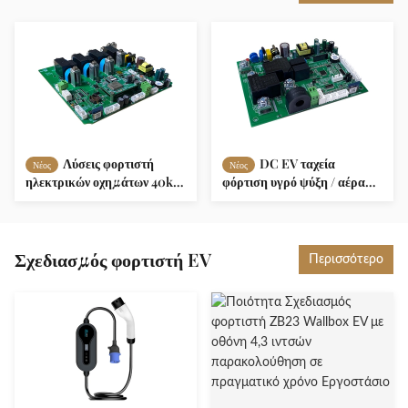
Λύσεις φορτιστή
DC EV ταχεία
Νέος
Νέος
ηλεκτρικών οχημάτων 40kW
φόρτιση υγρό ψύξη / αέρα
Προστασία IP55 Πολλαπλές
ψύξη με 7 ιντσών LCD οθόνη
τρόποι φόρτισης
αφής
Σχεδιασμός φορτιστή EV
Περισσότερο