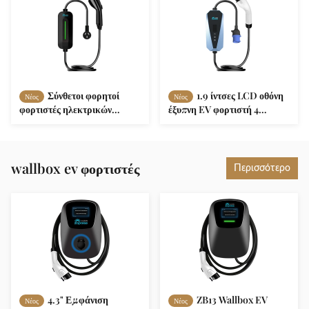
Σύνθετοι φορητοί
1.9 ίντσες LCD οθόνη
Νέος
Νέος
φορτιστές ηλεκτρικών
έξυπνη EV φορτιστή 4
οχημάτων έξυπνοι για
επίπεδα ρυθμιζόμενο ρεύμα
μακροχρόνια εμπορική
AC200-250V
χρήση IP65
wallbox ev φορτιστές
Περισσότερο
4.3" Εμφάνιση
ZB13 Wallbox EV
Νέος
Νέος