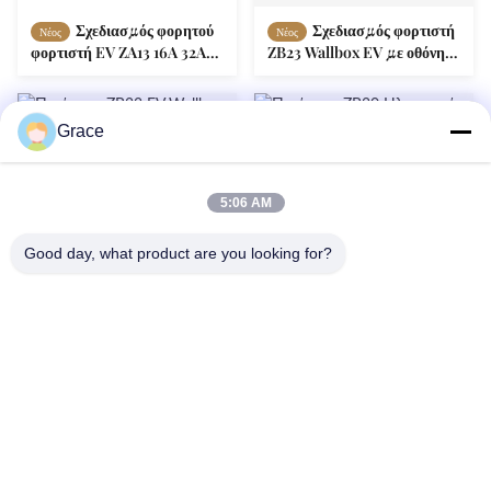
Σχεδιασμός φορητού
Σχεδιασμός φορτιστή
Νέος
Νέος
φορτιστή EV ZA13 16A 32A
ZB23 Wallbox EV με οθόνη
με οθόνη OLED 1,3 ′′
4,3 ιντσών παρακολούθηση
σε πραγματικό χρόνο
Grace
5:06 AM
Good day, what product are you looking for?
ZB22 EV Wallbox
ZB20 Ηλεκτρικό
Νέος
Νέος
φορτιστής 7,2 KW με οθόνη
φορτιστή οχήματος 22kW με
4,3 ιντσών παρακολούθηση
4,3 ιντσών οθόνη σύστημα
σε πραγματικό χρόνο
εξισορρόπησης φορτίου
86--4008465288-2
info@zopoise.com