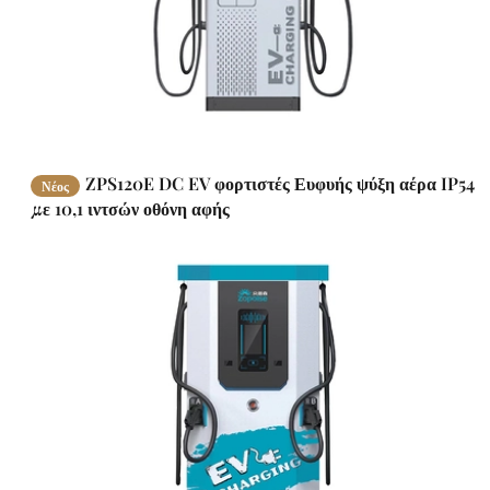
ZPS120E DC EV φορτιστές Ευφυής ψύξη αέρα IP54
Νέος
με 10,1 ιντσών οθόνη αφής