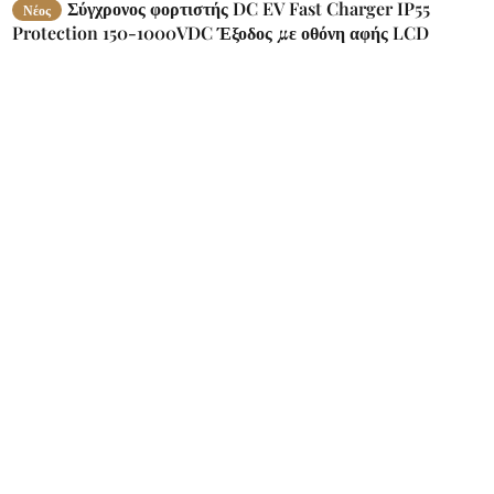
Σύγχρονος φορτιστής DC EV Fast Charger IP55
Νέος
Protection 150-1000VDC Έξοδος με οθόνη αφής LCD