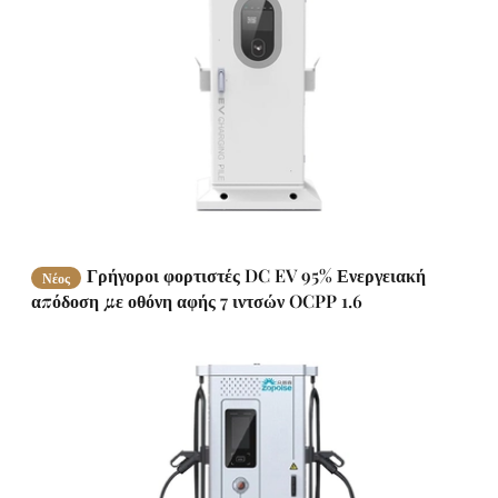
Γρήγοροι φορτιστές DC EV 95% Ενεργειακή
Νέος
απόδοση με οθόνη αφής 7 ιντσών OCPP 1.6