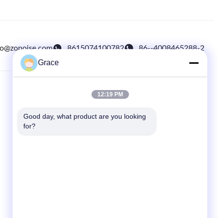
fo@zopoise.com
8615074100782
86--4008465288-2
Grace
12:19 PM
ΓΡΉΓΟΡΕΣ ΣΥΝΔΈΣΕΙΣ
Σπίτι
Good day, what product are you looking 
for?
προϊόντα
Ειδήσεις
Περιπτώσεις
Sitemap