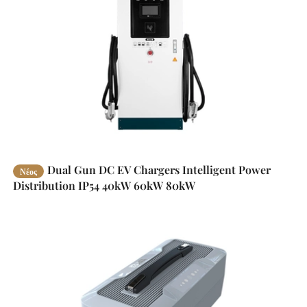
Dual Gun DC EV Chargers Intelligent Power
Νέος
Distribution IP54 40kW 60kW 80kW