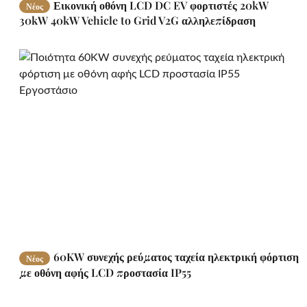
Εικονική οθόνη LCD DC EV φορτιστές 20kW
Νέος
30kW 40kW Vehicle to Grid V2G αλληλεπίδραση
60KW συνεχής ρεύματος ταχεία ηλεκτρική φόρτιση
Νέος
με οθόνη αφής LCD προστασία IP55