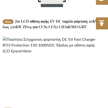
7in LCD οθόνη αφής EV DC ταχεία φόρτιση 20kW
Νέος
έως 350kW ZF04 για CCS1 CCS2 CHAdeMO GBT