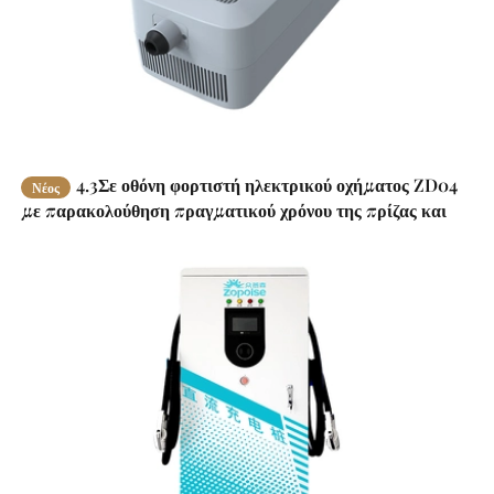
4.3Σε οθόνη φορτιστή ηλεκτρικού οχήματος ZD04
Νέος
με παρακολούθηση πραγματικού χρόνου της πρίζας και
της φόρτισης